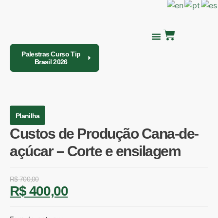
Palestras Curso Tip
Brasil 2026
QUEM SOMOS
MINHA CONTA
Planilha
Custos de Produção Cana-de-
açúcar – Corte e ensilagem
R$
700,00
R$
400,00