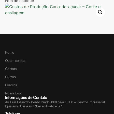
Fora de estoque
Home
Quem somos
Contato
Cursos
Eventos
Nossa Loja
Informações de Contato
Av. Luiz Eduardo Toledo Prado, 800 Sala 1.008 – Centro Empresarial
Iguatemi Business. Ribeirão Preto – SP
Telefone